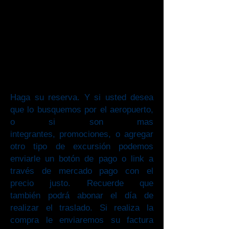
Haga su reserva. Y si usted desea
que lo busquemos por el aeropuerto,
o si son mas
integrantes, promociones, o agregar
otro tipo de excursión podemos
enviarle un botón de pago o link a
través de mercado pago con el
precio justo. Recuerde que
también podrá abonar el día de
realizar el traslado. Si realiza la
compra le enviaremos su factura