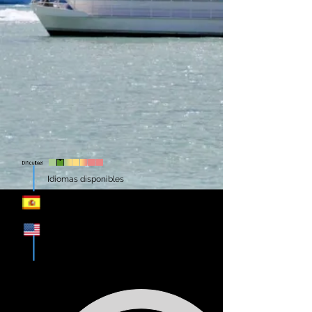
Idiomas disponibles
05hs
duració
n