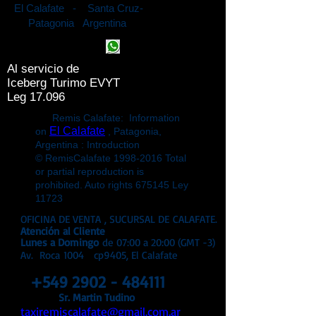
El Calafate - Santa Cruz-
Patagonia Argentina
Al servicio de
Iceberg Turimo EVYT
Leg 17.096
Remis Calafate: Information
El Calafate
on
, Patagonia,
Argentina : Introduction
© RemisCalafate
1998-2016
Total
or partial reproduction is
prohibited. Auto rights 675145 Ley
11723
OFICINA DE VENTA , SUCURSAL DE CALAFATE.
Atención
al Cliente
Lunes a Domingo
de 07:00 a 20:00 (GMT -3)
Av. Roca 1004 cp9405, El Calafate
+549 2902 - 484111
Sr. Martin Tudino
taxiremiscalafate@gmail.com.ar