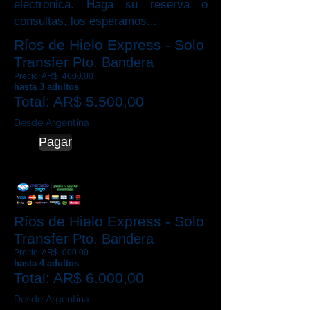
electronica. Haga su reserva o
consultas, los esperamos...
Ríos
de Hielo Express - Solo
Transfer
Pto. Bandera
Precio: AR$ 4000,00
hasta 3 adultos
Total: AR$ 5.500,00
Desde Argentina
Pagar
Ríos
de Hielo Express - Solo
Transfer
Pto. Bandera
Precio: AR$ 000,00
hasta 4 adultos
Total: AR$ 6.000,00
Desde Argentina