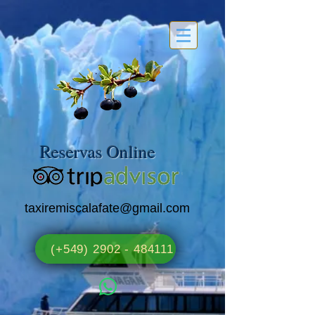
Reservas Online
taxiremiscalafate@gmail.com
(+549) 2902 - 484111