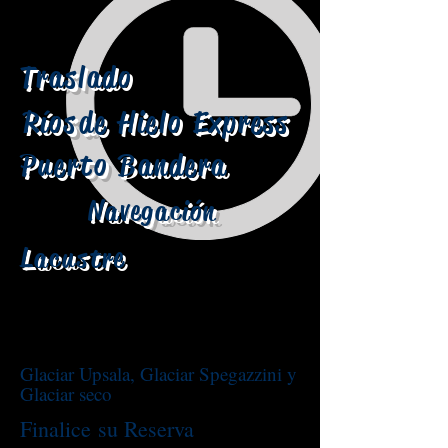
Traslado
Ríos
de Hielo Express
Puerto Bandera
Navegación
Lacustre
Glaciar Upsala, Glaciar Spegazzini y
Glaciar seco
Finalice su Reserva