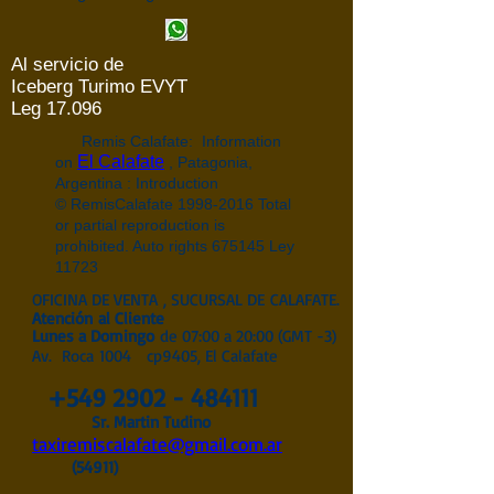
Al servicio de
Iceberg Turimo EVYT
Leg 17.096
Remis Calafate: Information
El Calafate
on
, Patagonia,
Argentina : Introduction
© RemisCalafate
1998-2016
Total
or partial reproduction is
prohibited. Auto rights 675145 Ley
11723
OFICINA DE VENTA , SUCURSAL DE CALAFATE.
Atención
al Cliente
Lunes a Domingo
de 07:00 a 20:00 (GMT -3)
Av. Roca 1004 cp9405, El Calafate
+549 2902 - 484111
Sr. Martin Tudino
taxiremiscalafate@gmail.com.ar
(54911)