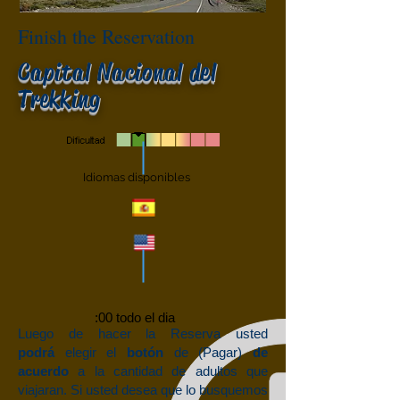
Finish the Reservation
Capital Nacional del
Trekking
Idiomas disponibles
:00 todo el dia
Luego de hacer la Reserva usted
podrá
elegir el
botón
de (Pagar)
de
acuerdo
a la cantidad de adultos que
viajaran.
Si usted desea que lo busquemos