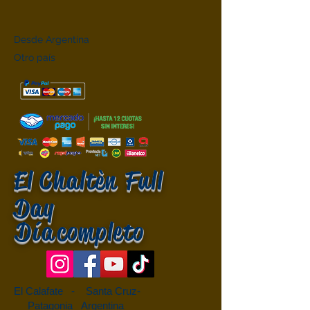
Desde Argentina
Otro país
El Chaltèn Full
Day
Día
completo
El Calafate - Santa Cruz-
Patagonia Argentina