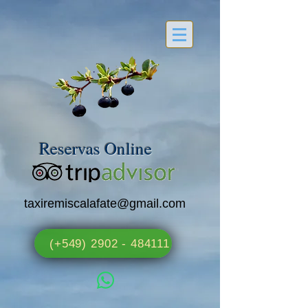
Reservas Online
taxiremiscalafate@gmail.com
(+549) 2902 - 484111