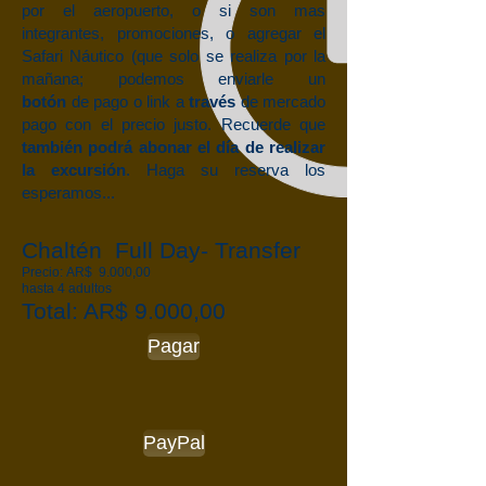
por el aeropuerto, o si son mas
integrantes, promociones, o agregar el
Safari Náutico (que solo se realiza por la
mañana; podemos enviarle un
botón
de pago o link a
través
de mercado
pago con el precio justo. Recuerde que
también
podrá
abonar el día de realizar
la excursión
. Haga su reserva los
esperamos...
Chaltén Full Day- Transfer
Precio: AR$ 9.000,00
hasta 4 adultos
Total: AR$ 9.000,00
Pagar
PayPal