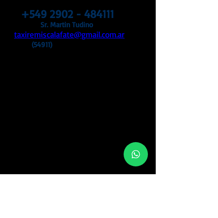
+549 2902 - 484111
Sr. Martin Tudino
taxiremiscalafate@gmail.com.ar
(54911)