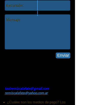
Enviar
Av. Roca 1004
cp9405, El Calafate
+(54)
02902 490905
02966 15389034
whatsApp
taxiremiscalafate@gmail.com
remiscalafate@yahoo.com.ar
¿Cuáles son los medios de pago? Los