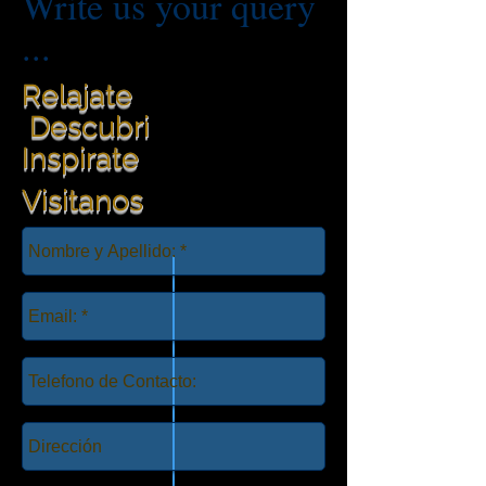
Write us your query
...
Relajate
Descubri
Inspirate
Visitanos