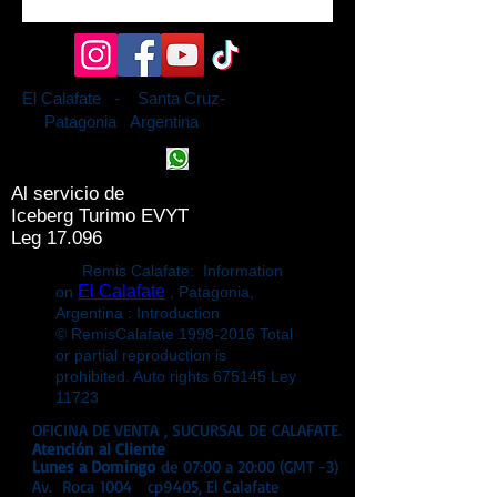
El Calafate - Santa Cruz-
Patagonia Argentina
Al servicio de
Iceberg Turimo EVYT
Leg 17.096
Remis Calafate: Information
El Calafate
on
, Patagonia,
Argentina : Introduction
© RemisCalafate
1998-2016
Total
or partial reproduction is
prohibited. Auto rights 675145 Ley
11723
OFICINA DE VENTA , SUCURSAL DE CALAFATE.
Atención
al Cliente
Lunes a Domingo
de 07:00 a 20:00 (GMT -3)
Av. Roca 1004 cp9405, El Calafate