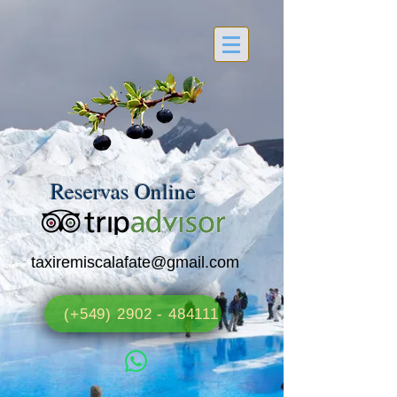
Reservas Online
taxiremiscalafate@gmail.com
(+549) 2902 - 484111