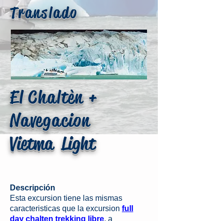
Translado
El Chaltèn
+
Navegacion
Vietma Light
Descripción
Esta excursion tiene las mismas
caracteristicas que la excursion
full
day chalten trekking libre
, a