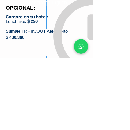
Translated Inglish
OPCIONAL:
Compre en su hotel:
Lunch Box
$ 290
Sumale TRF IN/OUT Aeropuerto
$ 400/360
Incluye:
Traslado desde el Calafate
Navegacion Vietma Ligth
Trekking
No Incluye:
Box Lunch
$260
Bebidas
REQUISITOS:
La navegación en el Lago Viedma está
sujeta a las condiciones climáticas del día